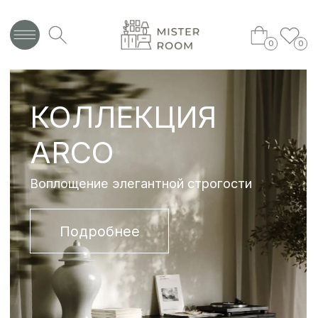
0
0
КОЛЛЕКЦИЯ
СКИД
ARCO
НА К
CASEL
Воплощение элегантной строгости
Подробнее
В катало