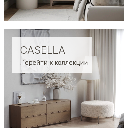
производства фирмы
Hettich
Гарантия 18
месяцев
На фабрике Mister Room
работают перфекционисты
своего дела, каждый элемент
проходит многоэтапный
контроль качества, прежде чем
стать частью изделия