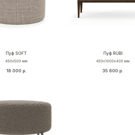
Пуф SOFT
Пуф RUBI
450х500 мм
450х1000х400 мм
18 000
р.
35 600
р.