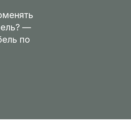
поменять
дель? —
бель по