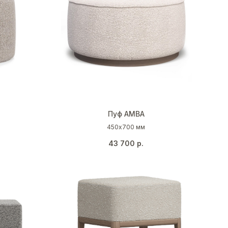
Пуф AMBA
450х700 мм
43 700
р.