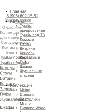
Главная
8 (903) 602-15-51
Заказать звонок
Каталог
---------------
Тумбы
О фабрике
прикроватные
Коллекции
Тумбы под ТВ
Для клиента
Комоды
Сотрудничество
Столы
Контакты
Витрины
Блог
Консоли
Тумбы прикроватные
Зеркала
Пуфы
Тумбы под ТВ
Шкафы
Комоды
Журнальные
Столы
столики
Витрины
Консоли
Коллекции
Зеркала
Milling
Пуфы
Diamond
Pearl
Журнальные столики
Milano
Шкафы
Diamond Wood