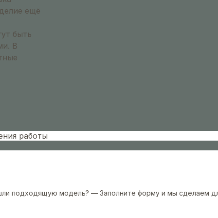
зделие ещё
гут быть
и. В
тные
шения работы
нашли подходящую модель? — Заполните форму и мы сделаем д