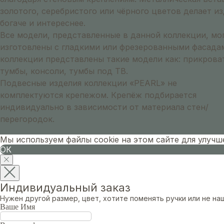
золотого, серебристого или чёрного цветов делает и
богаче и интереснее.
Все модели, представленные в данной коллекции, мо
изготовлены с гладкими или фрезерованными фасадам
коллекции представлены такие модели как: прикрова
тумбы, консоли, тумбы под ТВ.
Подвесные изделия коллекции «PEARL» не
комплектуются крепежом. Крепёж подбирается
индивидуально в зависимости от материала стен/
перегородок.
Мы используем файлы cookie на этом сайте для улуч
ОК
Индивидуальный заказ
Нужен другой размер, цвет, хотите поменять ручки или не 
Ваше Имя