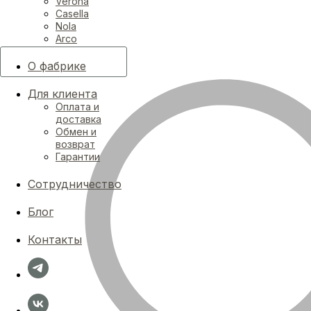
Verona
Casella
Nola
Arco
О фабрике
Для клиента
Оплата и
доставка
Обмен и
возврат
Гарантии
Сотрудничество
Блог
Контакты