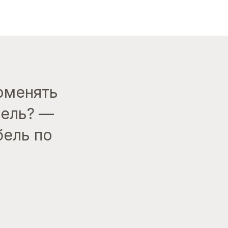
поменять
дель? —
бель по