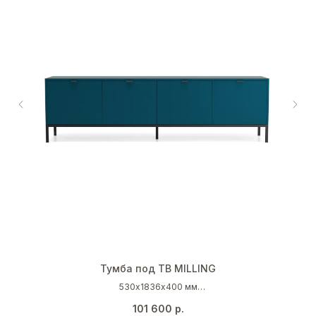
Тумба под ТВ MILLING
530х1836х400 мм
Океанская синь (RAL 5020)
101 600
р.
Черный