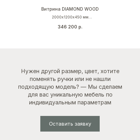
Витрина DIAMOND WOOD
2000х1200х450 мм
Оливково-серый (NCS S 4005 G80Y)
346 200
р.
Темный дуб
Золото
Нужен другой размер, цвет, хотите
поменять ручки или не нашли
подходящую модель? — Мы сделаем
для вас уникальную мебель по
индивидуальным параметрам
Оставить заявку