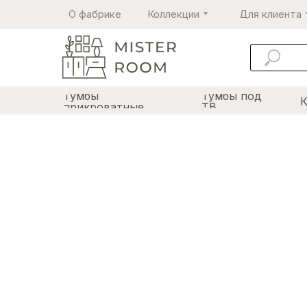
О фабрике
Коллекции
Для клиента
Тумбы
Тумбы под
прикроватные
ТВ