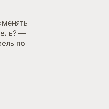
поменять
дель? —
бель по