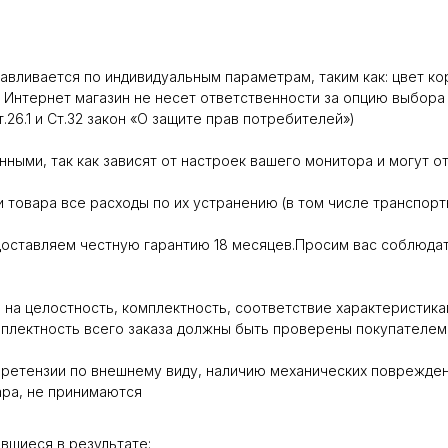
вливается по индивидуальным параметрам, таким как: цвет кор
 Интернет магазин не несет ответственности за опцию выбора 
26.1 и Ст.32 закон «О защите прав потребителей»)
ными, так как зависят от настроек вашего монитора и могут от
 товара все расходы по их устранению (в том числе транспорт
оставляем честную гарантию 18 месяцев.Просим вас соблюдат
на целостность, комплектность, соответствие характеристика
мплектность всего заказа должны быть проверены покупателем
ретензии по внешнему виду, наличию механических повреждени
ара, не принимаются
вшиеся в результате: