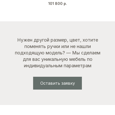
Мокко (NCS S 3005 Y50R)
101 800
р.
Золото
Нужен другой размер, цвет, хотите
поменять ручки или не нашли
подходящую модель? — Мы сделаем
для вас уникальную мебель по
индивидуальным параметрам
Оставить заявку