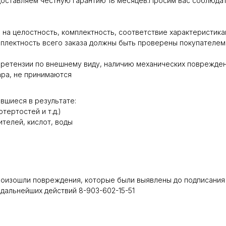
оставляем честную гарантию 18 месяцев.Просим вас соблюдат
на целостность, комплектность, соответствие характеристика
мплектность всего заказа должны быть проверены покупателем
ретензии по внешнему виду, наличию механических повреждени
ара, не принимаются
вшиеся в результате:
тертостей и т.д.)
телей, кислот, воды
роизошли повреждения, которые были выявлены до подписания 
дальнейших действий 8-903-602-15-51