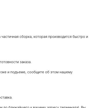
 частичная сборка, которая производится быстро и
отовности заказа.
узке и подъеме, сообщите об этом нашему
ставка.
и до ближайшего к вашему адресу терминала). Вы