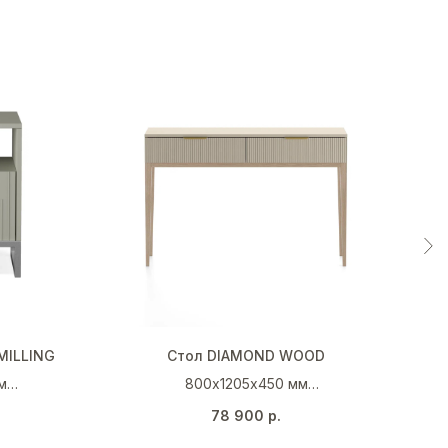
MILLING
Стол DIAMOND WOOD
м
800х1205х450 мм
 7032)
Мокко (NCS S 3005 Y50R)
Тр
78 900
р.
Светлый дуб
Золото