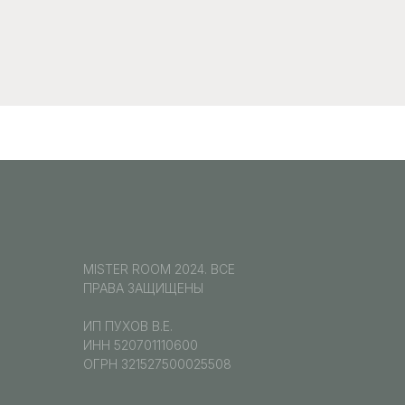
MISTER ROOM 2024. ВСЕ
ПРАВА ЗАЩИЩЕНЫ
ИП ПУХОВ В.Е.
ИНН 520701110600
ОГРН 321527500025508