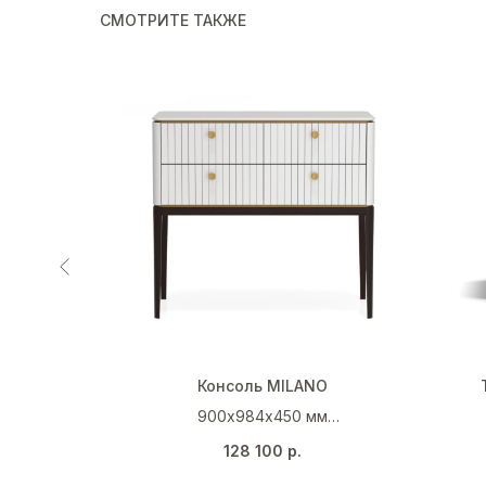
СМОТРИТЕ ТАКЖЕ
Консоль MILANO
м
900х984х450 мм
 Y50R)
Белый (RAL 9003)
128 100
р.
Венге
Золото