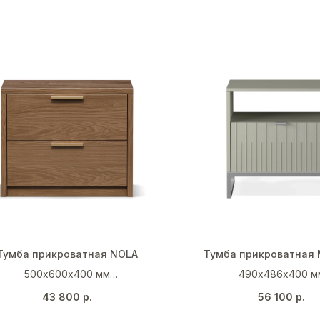
Тумба прикроватная NOLA
Тумба прикроватная 
500х600х400 мм
490х486х400 м
Дуб каселла коричневый
Галечный серый (RAL
43 800
р.
56 100
р.
Серебро