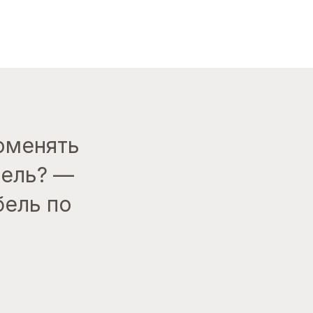
поменять
дель? —
бель по