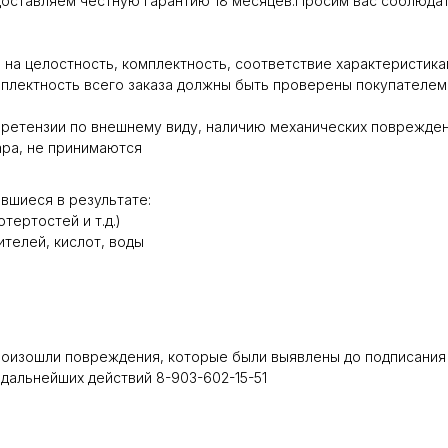
оставляем честную гарантию 18 месяцев.Просим вас соблюдат
на целостность, комплектность, соответствие характеристика
мплектность всего заказа должны быть проверены покупателем
ретензии по внешнему виду, наличию механических повреждени
ара, не принимаются
вшиеся в результате:
тертостей и т.д.)
телей, кислот, воды
роизошли повреждения, которые были выявлены до подписания 
дальнейших действий 8-903-602-15-51