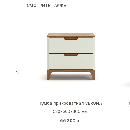
СМОТРИТЕ ТАКЖЕ
-20%
OOD
Тумба прикроватная VERONA
м
520х560х400 мм
044)
Кремово-белый (RAL 9001)
66 300
р.
б
Натуральный дуб