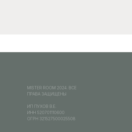
MISTER ROOM 2024. ВСЕ
ПРАВА ЗАЩИЩЕНЫ
ИП ПУХОВ В.Е.
ИНН 520701110600
ОГРН 321527500025508