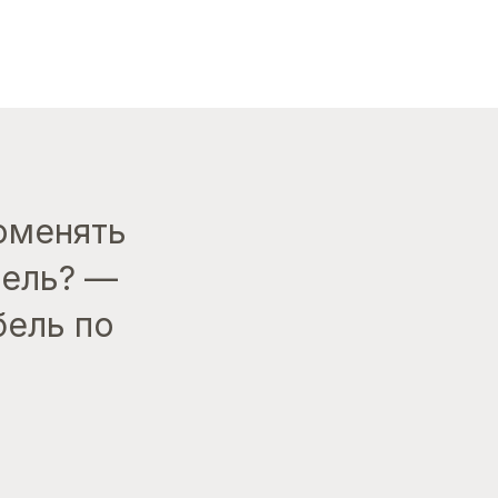
поменять
дель? —
бель по