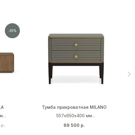
-30%
LA
Тумба прикроватная MILANO
мм
557х650х400 мм
невый
Кварцевый серый (RAL 7039)
р.
69 500
р.
Венге
Золото