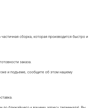
 частичная сборка, которая производится быстро и
отовности заказа.
узке и подъеме, сообщите об этом нашему
ставка.
и до ближайшего к вашему адресу терминала). Вы