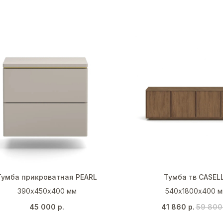
Тумба прикроватная PEARL
Тумба тв CASEL
390х450х400 мм
540х1800х400 
Дуб каселла корич
45 000
р.
41 860
р.
59 800