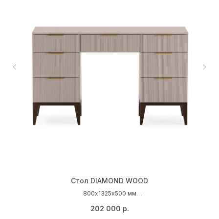
Стол DIAMOND WOOD
800х1325х500 мм
Шато брусника (NCS S 3005 Y80R)
202 000
р.
Темный дуб