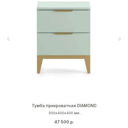
Тумба прикроватная DIAMOND
500х400х400 мм
Мятно-серый (NCS S 2005 B80G)
47 500
р.
Золото