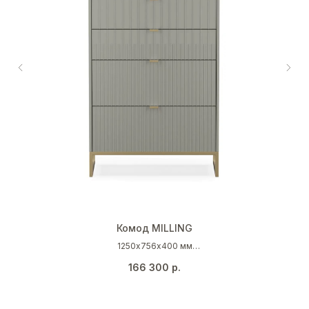
Комод MILLING
1250х756х400 мм
Серый шелк (RAL 7044)
166 300
р.
Золото