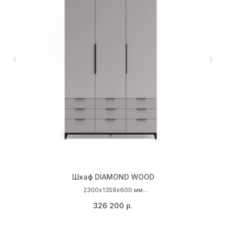
Шкаф DIAMOND WOOD
2300х1359х600 мм
Платиново-серый (RAL 7036)
326 200
р.
Венге
Черный