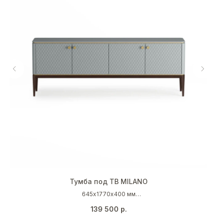
Тумба под ТВ MILANO
645х1770х400 мм
Серо-голубой (NCS S 2502 B)
139 500
р.
Темный дуб