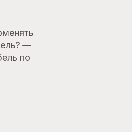
поменять
дель? —
бель по